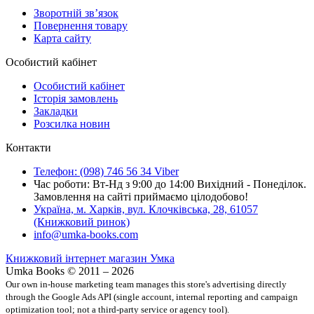
Зворотній зв’язок
Повернення товару
Карта сайту
Особистий кабінет
Особистий кабінет
Історія замовлень
Закладки
Розсилка новин
Контакти
Телефон: (098) 746 56 34 Viber
Час роботи: Вт-Нд з 9:00 до 14:00 Вихідний - Понеділок.
Замовлення на сайті приймаємо цілодобово!
Україна, м. Харків, вул. Клочківська, 28, 61057
(Книжковий ринок)
info@umka-books.com
Книжковий інтернет магазин Умка
Umka Books © 2011 – 2026
Our own in-house marketing team manages this store's advertising directly
through the Google Ads API (single account, internal reporting and campaign
optimization tool; not a third-party service or agency tool).