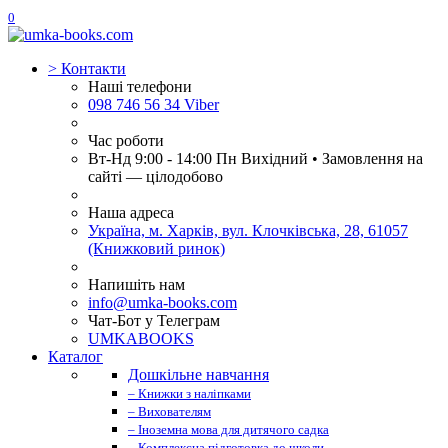
0
>
Контакти
Наші телефони
098 746 56 34 Viber
Час роботи
Вт-Нд 9:00 - 14:00 Пн Вихідний • Замовлення на
сайті — цілодобово
Наша адреса
Україна, м. Харків, вул. Клочківська, 28, 61057
(Книжковий ринок)
Напишіть нам
info@umka-books.com
Чат-Бот у Телеграм
UMKABOOKS
Каталог
Дошкільне навчання
– Книжки з наліпками
– Вихователям
– Іноземна мова для дитячого садка
– Комплексна підготовка до школи