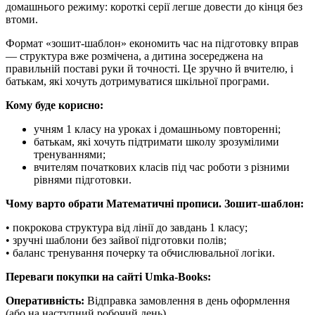
домашнього режиму: короткі серії легше довести до кінця без
втоми.
Формат «зошит-шаблон» економить час на підготовку вправ
— структура вже розмічена, а дитина зосереджена на
правильній поставі руки й точності. Це зручно й вчителю, і
батькам, які хочуть дотримуватися шкільної програми.
Кому буде корисно:
учням 1 класу на уроках і домашньому повторенні;
батькам, які хочуть підтримати школу зрозумілими
тренуваннями;
вчителям початкових класів під час роботи з різними
рівнями підготовки.
Чому варто обрати Математичні прописи. Зошит-шаблон:
• покрокова структура від лінії до завдань 1 класу;
• зручні шаблони без зайвої підготовки полів;
• баланс тренування почерку та обчислювальної логіки.
Переваги покупки на сайті Umka-Books:
Оперативність:
Відправка замовлення в день оформлення
(або на наступний робочий день).