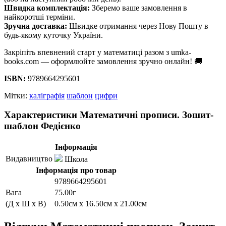
Швидка комплектація:
Зберемо ваше замовлення в
найкоротші терміни.
Зручна доставка:
Швидке отримання через Нову Пошту в
будь-якому куточку України.
Закріпіть впевнений старт у математиці разом з umka-
books.com — оформлюйте замовлення зручно онлайн! 🚚
ISBN:
9789664295601
Мітки:
каліграфія
шаблон
цифри
Характеристики Математичні прописи. Зошит-
шаблон Федієнко
Інформація
Видавництво
Школа
Інформація про товар
9789664295601
Вага
75.00г
(Д x Ш x В)
0.50см x 16.50см x 21.00см