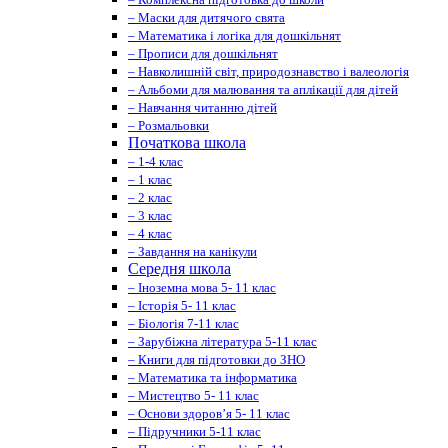
– Маски для дитячого свята
– Математика і логіка для дошкільнят
– Прописи для дошкільнят
– Навколишній світ, природознавство і валеологія
– Альбоми для малювання та аплікації для дітей
– Навчання читанню дітей
– Розмальовки
Початкова школа
– 1-4 клас
– 1 клас
– 2 клас
– 3 клас
– 4 клас
– Завдання на канікули
Середня школа
– Іноземна мова 5- 11 клас
– Історія 5- 11 клас
– Біологія 7-11 клас
– Зарубіжна література 5-11 клас
– Книги для підготовки до ЗНО
– Математика та інформатика
– Мистецтво 5- 11 клас
– Основи здоров’я 5- 11 клас
– Підручники 5-11 клас