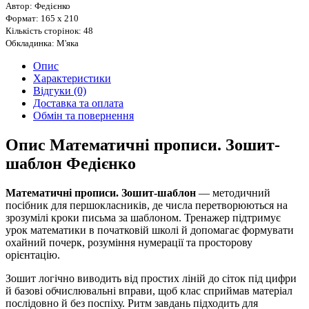
Автор: Федієнко
Формат: 165 х 210
Кількість сторінок: 48
Обкладинка: М'яка
Опис
Характеристики
Відгуки (0)
Доставка та оплата
Обмін та повернення
Опис Математичні прописи. Зошит-
шаблон Федієнко
Математичні прописи. Зошит-шаблон
— методичний
посібник для першокласників, де числа перетворюються на
зрозумілі кроки письма за шаблоном. Тренажер підтримує
урок математики в початковій школі й допомагає формувати
охайний почерк, розуміння нумерації та просторову
орієнтацію.
Зошит логічно виводить від простих ліній до сіток під цифри
й базові обчислювальні вправи, щоб клас сприймав матеріал
послідовно й без поспіху. Ритм завдань підходить для