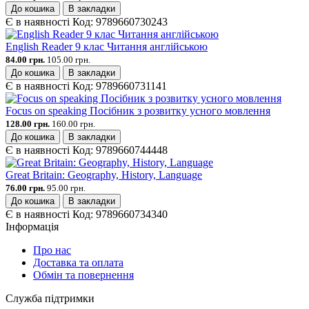
До кошика
В закладки
Є в наявності
Код:
9789660730243
English Reader 9 клас Читання англійською
84.00 грн.
105.00 грн.
До кошика
В закладки
Є в наявності
Код:
9789660731141
Focus on speaking Посібник з розвитку усного мовлення
128.00 грн.
160.00 грн.
До кошика
В закладки
Є в наявності
Код:
9789660744448
Great Britain: Geography, History, Language
76.00 грн.
95.00 грн.
До кошика
В закладки
Є в наявності
Код:
9789660734340
Інформація
Про нас
Доставка та оплата
Обмін та повернення
Служба підтримки