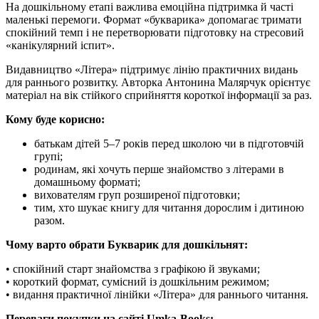
На дошкільному етапі важлива емоційна підтримка й часті
маленькі перемоги. Формат «букварика» допомагає тримати
спокійний темп і не перетворювати підготовку на стресовий
«канікулярний іспит».
Видавництво «Літера» підтримує лінію практичних видань
для раннього розвитку. Авторка Антонина Малярчук орієнтує
матеріал на вік стійкого сприйняття короткої інформації за раз.
Кому буде корисно:
батькам дітей 5–7 років перед школою чи в підготовчій
групі;
родинам, які хочуть перше знайомство з літерами в
домашньому форматі;
вихователям груп розширеної підготовки;
тим, хто шукає книгу для читання дорослим і дитиною
разом.
Чому варто обрати Букварик для дошкільнят:
• спокійний старт знайомства з графікою й звуками;
• короткий формат, сумісний із дошкільним режимом;
• видання практичної лінійки «Літера» для раннього читання.
Переваги покупки на сайті Umka-Books: