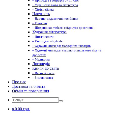
– Природа і Географія 5- 11 клас
– Українська мова та література
– Хімія і фізика
Наочність
– Наочно-дидактичні посібники
– Грамоти
– Щоденники, табеля, свідоцтво досягнень
Художня література
– Дитячі книги
– Книги для підлітків
– Художні книги для молодших школярів
– Художні книги для старшого шкільного віку та
дорослих
– Медицина
Логопедія
Книги до свята
– Весняні свята
– Зимові свята
Про нас
Доставка та оплата
Обмін та повернення
0.00 грн.
0