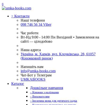
0
>
Контакти
Наші телефони
098 746 56 34 Viber
Час роботи
Вт-Нд 9:00 - 14:00 Пн Вихідний • Замовлення на
сайті — цілодобово
Наша адреса
Україна, м. Харків, вул. Клочківська, 28, 61057
(Книжковий ринок)
Напишіть нам
info@umka-books.com
Чат-Бот у Телеграм
UMKABOOKS
Каталог
Дошкільне навчання
– Книжки з наліпками
– Вихователям
– Іноземна мова для дитячого садка
– Комплексна підготовка до школи