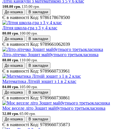
Літні канікули з математикою з 5 у 6 клас
108.00 грн.
135.00 грн.
До кошика
В закладки
Є в наявності
Код:
9786178678500
Літня школа-гра з 3 у 4 клас
80.00 грн.
100.00 грн.
До кошика
В закладки
Є в наявності
Код:
9789661062039
Літо-літечко Зошит майбутнього третьокласника
88.00 грн.
110.00 грн.
До кошика
В закладки
Є в наявності
Код:
9789660733961
Математика Літній зошит з 1 в 2 клас
84.00 грн.
105.00 грн.
До кошика
В закладки
Є в наявності
Код:
9789660730861
Моє веселе літо Зошит майбутнього третьокласника
52.00 грн.
65.00 грн.
До кошика
В закладки
Є в наявності
Код:
9789660735873