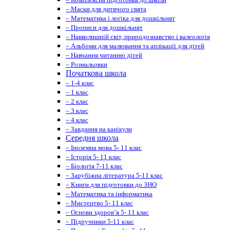
– Маски для дитячого свята
– Математика і логіка для дошкільнят
– Прописи для дошкільнят
– Навколишній світ, природознавство і валеологія
– Альбоми для малювання та аплікації для дітей
– Навчання читанню дітей
– Розмальовки
Початкова школа
– 1-4 клас
– 1 клас
– 2 клас
– 3 клас
– 4 клас
– Завдання на канікули
Середня школа
– Іноземна мова 5- 11 клас
– Історія 5- 11 клас
– Біологія 7-11 клас
– Зарубіжна література 5-11 клас
– Книги для підготовки до ЗНО
– Математика та інформатика
– Мистецтво 5- 11 клас
– Основи здоров’я 5- 11 клас
– Підручники 5-11 клас