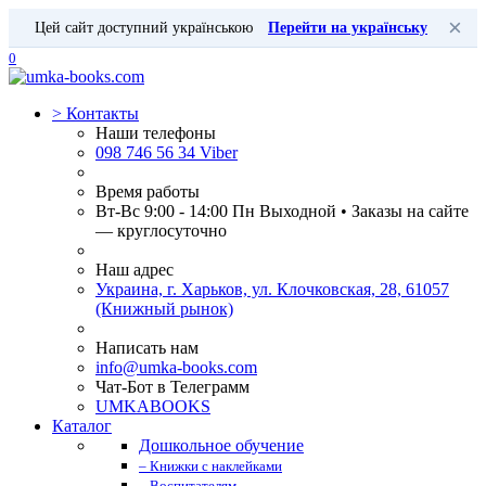
×
Цей сайт доступний українською
Перейти на українську
0
>
Контакты
Наши телефоны
098 746 56 34 Viber
Время работы
Вт-Вс 9:00 - 14:00 Пн Выходной • Заказы на сайте
— круглосуточно
Наш адрес
Украина, г. Харьков, ул. Клочковская, 28, 61057
(Книжный рынок)
Написать нам
info@umka-books.com
Чат-Бот в Телеграмм
UMKABOOKS
Каталог
Дошкольное обучение
– Книжки с наклейками
– Воспитателям