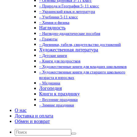
– Основы здоровья 5- 11 класс
– Природа и География 5- 11 класс
– Украинский язык и литература
– Учебники 5-11 класс
– Химия и физика
Наглядность
– Наглядно-дидактические пособия
– Грамоты
– Дневники, табеля, свидетельство достижений
Художественная литература
– Детские книги
– Книги для подростков
– Художественные книги для младших школьников
– Художественные книги для старшего школьного
возраста и взрослых
– Медицина
Логопедия
Книги к празднику
– Весенние праздники
– Зимние праздники
О нас
Доставка и оплата
Обмен и возврат