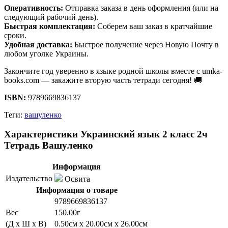
Оперативность:
Отправка заказа в день оформления (или на
следующий рабочий день).
Быстрая комплектация:
Соберем ваш заказ в кратчайшие
сроки.
Удобная доставка:
Быстрое получение через Новую Почту в
любом уголке Украины.
Закончите год уверенно в языке родной школы вместе с umka-
books.com — закажите вторую часть тетради сегодня! 🚚
ISBN:
9789669836137
Теги:
вашуленко
Характеристики Украинский язык 2 класс 2ч
Тетрадь Вашуленко
Информация
Издательство
Освита
Информация о товаре
9789669836137
Вес
150.00г
(Д x Ш x В)
0.50см x 20.00см x 26.00см