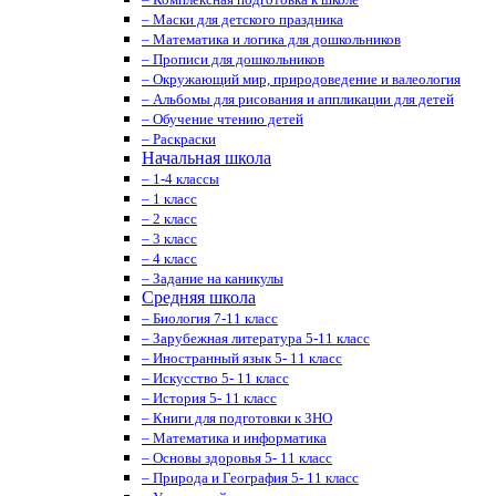
– Маски для детского праздника
– Математика и логика для дошкольников
– Прописи для дошкольников
– Окружающий мир, природоведение и валеология
– Альбомы для рисования и аппликации для детей
– Обучение чтению детей
– Раскраски
Начальная школа
– 1-4 классы
– 1 класс
– 2 класс
– 3 класс
– 4 класс
– Задание на каникулы
Средняя школа
– Биология 7-11 класс
– Зарубежная литература 5-11 класс
– Иностранный язык 5- 11 класс
– Искусство 5- 11 класс
– История 5- 11 класс
– Книги для подготовки к ЗНО
– Математика и информатика
– Основы здоровья 5- 11 класс
– Природа и География 5- 11 класс