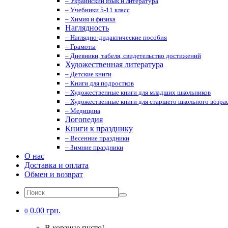
– Украинский язык и литература
– Учебники 5-11 класс
– Химия и физика
Наглядность
– Наглядно-дидактические пособия
– Грамоты
– Дневники, табеля, свидетельство достижений
Художественная литература
– Детские книги
– Книги для подростков
– Художественные книги для младших школьников
– Художественные книги для старшего школьного возрас
– Медицина
Логопедия
Книги к празднику
– Весенние праздники
– Зимние праздники
О нас
Доставка и оплата
Обмен и возврат
0.00 грн.
0
В корзине пусто!