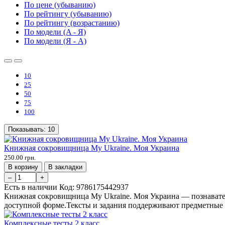
По цене (убыванию)
По рейтингу (убыванию)
По рейтингу (возрастанию)
По модели (A - Я)
По модели (Я - A)
10
25
50
75
100
Показывать:
10
Книжная сокровищница My Ukraine. Моя Украина
250.00 грн.
В корзину
В закладки
–
+
Есть в наличии
Код:
9786175442937
Книжная сокровищница My Ukraine. Моя Украина — познавател
доступной форме.Тексты и задания поддерживают предметные 
Комплексные тесты 2 класс