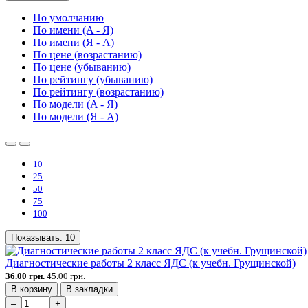
По умолчанию
По имени (A - Я)
По имени (Я - A)
По цене (возрастанию)
По цене (убыванию)
По рейтингу (убыванию)
По рейтингу (возрастанию)
По модели (A - Я)
По модели (Я - A)
10
25
50
75
100
Показывать:
10
Диагностические работы 2 класс ЯДС (к учебн. Грущинской)
36.00 грн.
45.00 грн.
В корзину
В закладки
–
+