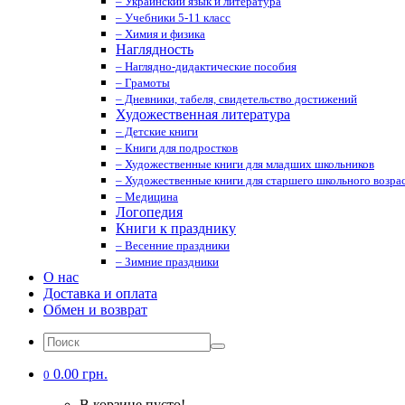
– Украинский язык и литература
– Учебники 5-11 класс
– Химия и физика
Наглядность
– Наглядно-дидактические пособия
– Грамоты
– Дневники, табеля, свидетельство достижений
Художественная литература
– Детские книги
– Книги для подростков
– Художественные книги для младших школьников
– Художественные книги для старшего школьного возрас
– Медицина
Логопедия
Книги к празднику
– Весенние праздники
– Зимние праздники
О нас
Доставка и оплата
Обмен и возврат
0.00 грн.
0
В корзине пусто!