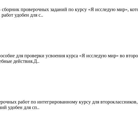
 сборник проверочных заданий по курсу «Я исследую мир», кот
абот удобен для с..
собие для проверки усвоения курса «Я исследую мир» во втором
бные действия.Д..
очных работ по интегрированному курсу для второклассников, 
ий удобен для сп..