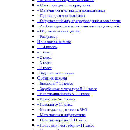
– Маски для детского праздника
– Математика и логика для дошкольников
– Прописи для дошкольников
– Окружающий мир, природоведение и валеология
– Альбомы для рисования и аппликации для детей
– Обучение чтению детей
– Раскраски
Начальная школа
– 1-4 классы
– 1 класс
– 2 класс
– 3 класс
– 4 класс
– Задание на каникулы
Средняя школа
– Биология 7-11 класс
– Зарубежная литература 5-11 класс
– Иностранный язык 5- 11 класс
– Искусство 5- 11 класс
– История 5- 11 класс
– Книги для подготовки к ЗНО
– Математика и информатика
– Основы здоровья 5- 11 класс
– Природа и География 5- 11 класс