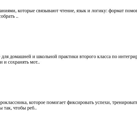
аниями, которые связывают чтение, язык и логику: формат помог
обрать ..
 для домашней и школьной практики второго класса по интегри
 и сохранять мот..
оклассника, которое помогает фиксировать успехи, тренировать
так, чтобы реб..