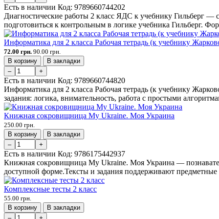
Есть в наличии
Код:
9789660744202
Диагностические работы 2 класс ЯДС к учебнику Гильберг — с
подготовиться к контрольным в логике учебника Гильберг. Фор
Информатика для 2 класса Рабочая тетрадь (к учебнику Жарков
72.00 грн.
90.00 грн.
В корзину
В закладки
–
+
Есть в наличии
Код:
9789660744820
Информатика для 2 класса Рабочая тетрадь (к учебнику Жарко
задания: логика, внимательность, работа с простыми алгоритма
Книжная сокровищница My Ukraine. Моя Украина
250.00 грн.
В корзину
В закладки
–
+
Есть в наличии
Код:
9786175442937
Книжная сокровищница My Ukraine. Моя Украина — познавател
доступной форме.Тексты и задания поддерживают предметные 
Комплексные тесты 2 класс
55.00 грн.
В корзину
В закладки
–
+