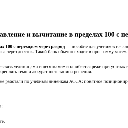
авление и вычитание в пределах 100 с п
х 100 с переходом через разряд
— пособие для учеников начал
са через десяток. Такой блок обычно входит в программу матема
ме связь «единицами и десятками» и ошибается реже при устных
креплять темп и аккуратность записи решения.
 уже работали по учебным линейкам АССА: понятное позицион
и;
те.