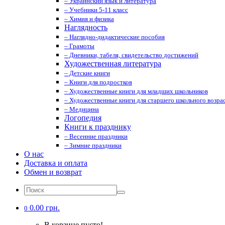
– Украинский язык и литература
– Учебники 5-11 класс
– Химия и физика
Наглядность
– Наглядно-дидактические пособия
– Грамоты
– Дневники, табеля, свидетельство достижений
Художественная литература
– Детские книги
– Книги для подростков
– Художественные книги для младших школьников
– Художественные книги для старшего школьного возрас
– Медицина
Логопедия
Книги к празднику
– Весенние праздники
– Зимние праздники
О нас
Доставка и оплата
Обмен и возврат
0.00 грн.
0
В корзине пусто!