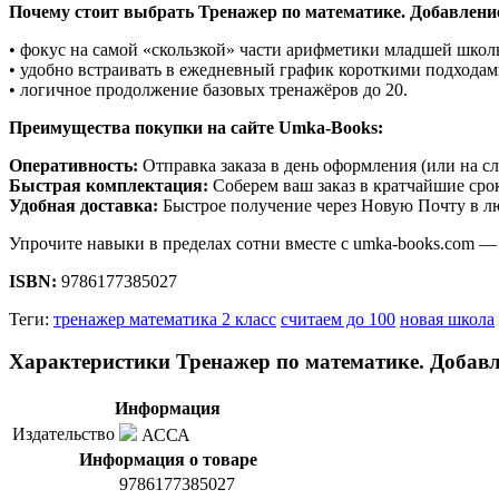
Почему стоит выбрать Тренажер по математике. Добавление 
• фокус на самой «скользкой» части арифметики младшей школ
• удобно встраивать в ежедневный график короткими подходам
• логичное продолжение базовых тренажёров до 20.
Преимущества покупки на сайте Umka-Books:
Оперативность:
Отправка заказа в день оформления (или на с
Быстрая комплектация:
Соберем ваш заказ в кратчайшие сро
Удобная доставка:
Быстрое получение через Новую Почту в л
Упрочите навыки в пределах сотни вместе с umka-books.com — 
ISBN:
9786177385027
Теги:
тренажер математика 2 класс
считаем до 100
новая школа
Характеристики Тренажер по математике. Добавле
Информация
Издательство
АССА
Информация о товаре
9786177385027