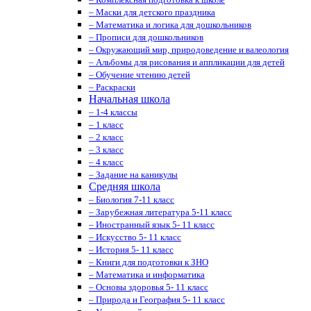
– Маски для детского праздника
– Математика и логика для дошкольников
– Прописи для дошкольников
– Окружающий мир, природоведение и валеология
– Альбомы для рисования и аппликации для детей
– Обучение чтению детей
– Раскраски
Начальная школа
– 1-4 классы
– 1 класс
– 2 класс
– 3 класс
– 4 класс
– Задание на каникулы
Средняя школа
– Биология 7-11 класс
– Зарубежная литература 5-11 класс
– Иностранный язык 5- 11 класс
– Искусство 5- 11 класс
– История 5- 11 класс
– Книги для подготовки к ЗНО
– Математика и информатика
– Основы здоровья 5- 11 класс
– Природа и География 5- 11 класс