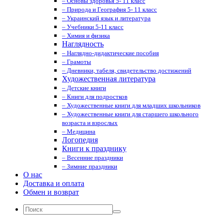
– Основы здоровья 5- 11 класс
– Природа и География 5- 11 класс
– Украинский язык и литература
– Учебники 5-11 класс
– Химия и физика
Наглядность
– Наглядно-дидактические пособия
– Грамоты
– Дневники, табеля, свидетельство достижений
Художественная литература
– Детские книги
– Книги для подростков
– Художественные книги для младших школьников
– Художественные книги для старшего школьного
возраста и взрослых
– Медицина
Логопедия
Книги к празднику
– Весенние праздники
– Зимние праздники
О нас
Доставка и оплата
Обмен и возврат