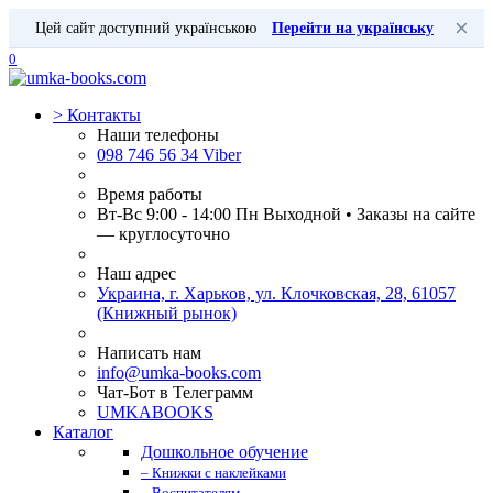
×
Цей сайт доступний українською
Перейти на українську
0
>
Контакты
Наши телефоны
098 746 56 34 Viber
Время работы
Вт-Вс 9:00 - 14:00 Пн Выходной • Заказы на сайте
— круглосуточно
Наш адрес
Украина, г. Харьков, ул. Клочковская, 28, 61057
(Книжный рынок)
Написать нам
info@umka-books.com
Чат-Бот в Телеграмм
UMKABOOKS
Каталог
Дошкольное обучение
– Книжки с наклейками
– Воспитателям