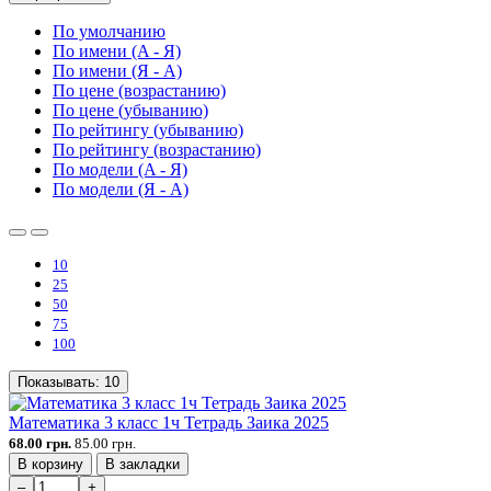
По умолчанию
По имени (A - Я)
По имени (Я - A)
По цене (возрастанию)
По цене (убыванию)
По рейтингу (убыванию)
По рейтингу (возрастанию)
По модели (A - Я)
По модели (Я - A)
10
25
50
75
100
Показывать:
10
Математика 3 класс 1ч Тетрадь Заика 2025
68.00 грн.
85.00 грн.
В корзину
В закладки
–
+