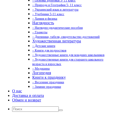
– Основы здоровья 5- 11 класс
– Природа и География 5- 11 класс
– Украинский язык и литература
– Учебники 5-11 класс
– Химия и физика
Наглядность
– Наглядно-дидактические пособия
– Грамоты
– Дневники, табеля, свидетельство достижений
Художественная литература
– Детские книги
– Книги для подростков
– Художественные книги для младших школьников
– Художественные книги для старшего школьного
возраста и взрослых
– Медицина
Логопедия
Книги к празднику
– Весенние праздники
– Зимние праздники
О нас
Доставка и оплата
Обмен и возврат