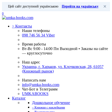
×
Цей сайт доступний українською
Перейти на українську
0
>
Контакты
Наши телефоны
098 746 56 34 Viber
Время работы
Вт-Вс 9:00 - 14:00 Пн Выходной • Заказы на сайте
— круглосуточно
Наш адрес
Украина, г. Харьков, ул. Клочковская, 28, 61057
(Книжный рынок)
Написать нам
info@umka-books.com
Чат-Бот в Телеграмм
UMKABOOKS
Каталог
Дошкольное обучение
– Книжки с наклейками
– Воспитателям