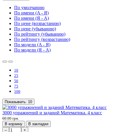
По умолчанию
По имени (A - Я)
По имени (Я - A)
По цене (возрастанию)
По цене (убыванию)
По рейтингу (убыванию)
По рейтингу (возрастанию)
По модели (A - Я)
По модели (Я - A)
10
25
50
75
100
Показывать:
10
3000 упражнений и заданий Математика. 4 класс
60.00 грн.
В корзину
В закладки
–
+