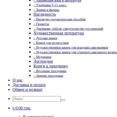
– Украинский язык и литература
– Учебники 5-11 класс
– Химия и физика
Наглядность
– Наглядно-дидактические пособия
– Грамоты
– Дневники, табеля, свидетельство достижений
Художественная литература
– Детские книги
– Книги для подростков
– Художественные книги для младших школьников
– Художественные книги для старшего школьного возрас
– Медицина
Логопедия
Книги к празднику
– Весенние праздники
– Зимние праздники
О нас
Доставка и оплата
Обмен и возврат
0.00 грн.
0
В корзине пусто!