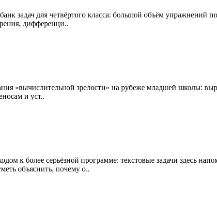
анк задач для четвёртого класса: большой объём упражнений по
рения, дифференци..
ния «вычислительной зрелости» на рубеже младшей школы: выра
носам и уст..
ходом к более серьёзной программе: текстовые задачи здесь на
меть объяснить, почему о..