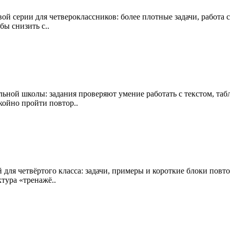
 серии для четвероклассников: более плотные задачи, работа с
ы снизить с..
ьной школы: задания проверяют умение работать с текстом, таб
койно пройти повтор..
для четвёртого класса: задачи, примеры и короткие блоки пов
тура «тренажё..