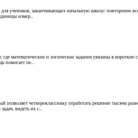
ь для учеников, заканчивающих начальную школу: повторение вс
единицы измер..
, где математические и логические задания увязаны в короткие 
ь помогает пе..
ый позволяет четверокласснику отработать решение тысячи разн
адач, видеть их с..