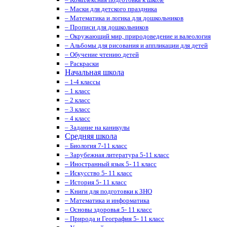
– Маски для детского праздника
– Математика и логика для дошкольников
– Прописи для дошкольников
– Окружающий мир, природоведение и валеология
– Альбомы для рисования и аппликации для детей
– Обучение чтению детей
– Раскраски
Начальная школа
– 1-4 классы
– 1 класс
– 2 класс
– 3 класс
– 4 класс
– Задание на каникулы
Средняя школа
– Биология 7-11 класс
– Зарубежная литература 5-11 класс
– Иностранный язык 5- 11 класс
– Искусство 5- 11 класс
– История 5- 11 класс
– Книги для подготовки к ЗНО
– Математика и информатика
– Основы здоровья 5- 11 класс
– Природа и География 5- 11 класс