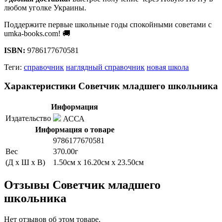
любом уголке Украины.
Поддержите первые школьные годы спокойными советами с
umka-books.com! 🚚
ISBN:
9786177670581
Теги:
справочник
наглядный справочник
новая школа
Характеристики Советчик младшего школьника
Информация
Издательство
АССА
Информация о товаре
9786177670581
Вес
370.00г
(Д x Ш x В)
1.50см x 16.20см x 23.50см
Отзывы Советчик младшего
школьника
Нет отзывов об этом товаре.