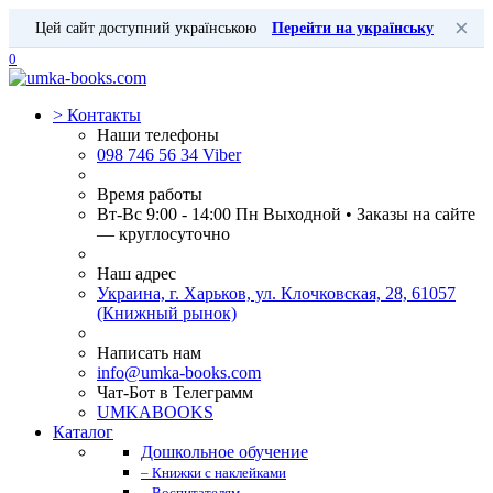
×
Цей сайт доступний українською
Перейти на українську
0
>
Контакты
Наши телефоны
098 746 56 34 Viber
Время работы
Вт-Вс 9:00 - 14:00 Пн Выходной • Заказы на сайте
— круглосуточно
Наш адрес
Украина, г. Харьков, ул. Клочковская, 28, 61057
(Книжный рынок)
Написать нам
info@umka-books.com
Чат-Бот в Телеграмм
UMKABOOKS
Каталог
Дошкольное обучение
– Книжки с наклейками
– Воспитателям