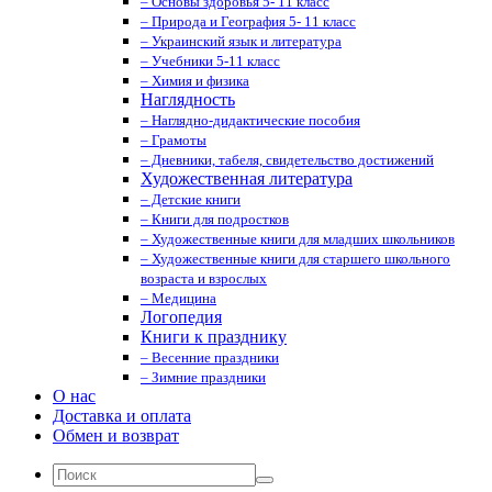
– Основы здоровья 5- 11 класс
– Природа и География 5- 11 класс
– Украинский язык и литература
– Учебники 5-11 класс
– Химия и физика
Наглядность
– Наглядно-дидактические пособия
– Грамоты
– Дневники, табеля, свидетельство достижений
Художественная литература
– Детские книги
– Книги для подростков
– Художественные книги для младших школьников
– Художественные книги для старшего школьного
возраста и взрослых
– Медицина
Логопедия
Книги к празднику
– Весенние праздники
– Зимние праздники
О нас
Доставка и оплата
Обмен и возврат