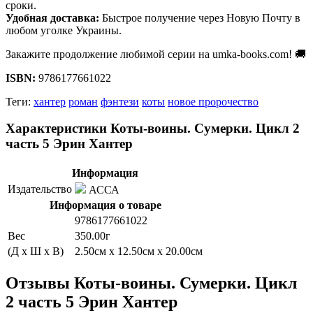
сроки.
Удобная доставка:
Быстрое получение через Новую Почту в
любом уголке Украины.
Закажите продолжение любимой серии на umka-books.com! 🚚
ISBN:
9786177661022
Теги:
хантер
роман
фэнтези
коты
новое пророчество
Характеристики Коты-воины. Сумерки. Цикл 2
часть 5 Эрин Хантер
Информация
Издательство
АССА
Информация о товаре
9786177661022
Вес
350.00г
(Д x Ш x В)
2.50см x 12.50см x 20.00см
Отзывы Коты-воины. Сумерки. Цикл
2 часть 5 Эрин Хантер