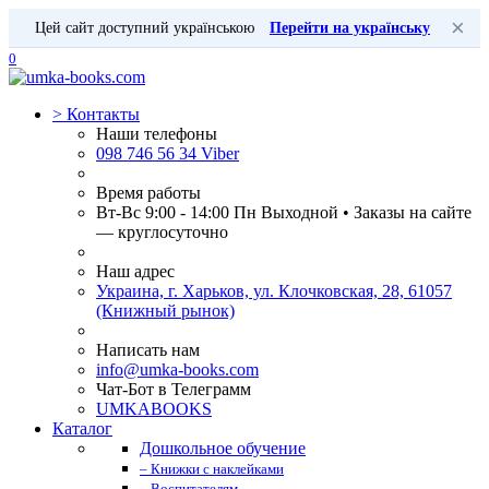
×
Цей сайт доступний українською
Перейти на українську
0
>
Контакты
Наши телефоны
098 746 56 34 Viber
Время работы
Вт-Вс 9:00 - 14:00 Пн Выходной • Заказы на сайте
— круглосуточно
Наш адрес
Украина, г. Харьков, ул. Клочковская, 28, 61057
(Книжный рынок)
Написать нам
info@umka-books.com
Чат-Бот в Телеграмм
UMKABOOKS
Каталог
Дошкольное обучение
– Книжки с наклейками
– Воспитателям