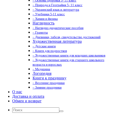
– Основы здоровья 5- 11 класс
– Природа и География 5- 11 класс
– Украинский язык и литература
– Учебники 5-11 класс
– Химия и физика
Наглядность
– Наглядно-дидактические пособия
– Грамоты
– Дневники, табеля, свидетельство достижений
Художественная литература
– Детские книги
– Книги для подростков
– Художественные книги для младших школьников
– Художественные книги для старшего школьного
возраста и взрослых
– Медицина
Логопедия
Книги к празднику
– Весенние праздники
– Зимние праздники
О нас
Доставка и оплата
Обмен и возврат