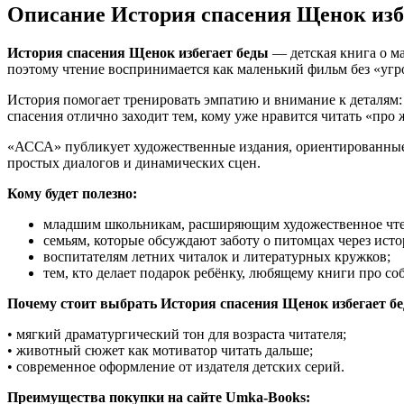
Описание История спасения Щенок изб
История спасения Щенок избегает беды
— детская книга о м
поэтому чтение воспринимается как маленький фильм без «у
История помогает тренировать эмпатию и внимание к деталям: 
спасения отлично заходит тем, кому уже нравится читать «про 
«АССА» публикует художественные издания, ориентированные
простых диалогов и динамических сцен.
Кому будет полезно:
младшим школьникам, расширяющим художественное чте
семьям, которые обсуждают заботу о питомцах через ист
воспитателям летних читалок и литературных кружков;
тем, кто делает подарок ребёнку, любящему книги про соб
Почему стоит выбрать История спасения Щенок избегает б
• мягкий драматургический тон для возраста читателя;
• животный сюжет как мотиватор читать дальше;
• современное оформление от издателя детских серий.
Преимущества покупки на сайте Umka-Books: