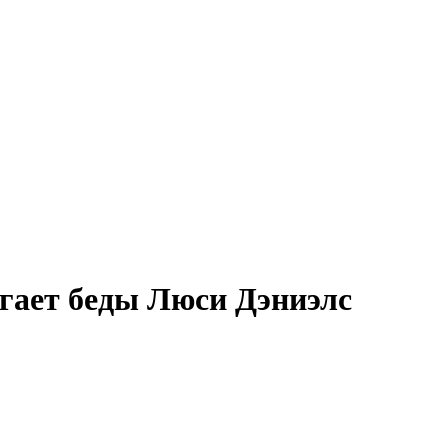
гает беды Люси Дэниэлс