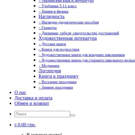
– Украинский язык и литература
– Учебники 5-11 класс
– Химия и физика
Наглядность
– Наглядно-дидактические пособия
– Грамоты
– Дневники, табеля, свидетельство достижений
Художественная литература
– Детские книги
– Книги для подростков
– Художественные книги для младших школьников
– Художественные книги для старшего школьного возрас
– Медицина
Логопедия
Книги к празднику
– Весенние праздники
– Зимние праздники
О нас
Доставка и оплата
Обмен и возврат
0.00 грн.
0
В корзине пусто!