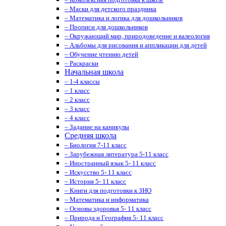
– Маски для детского праздника
– Математика и логика для дошкольников
– Прописи для дошкольников
– Окружающий мир, природоведение и валеология
– Альбомы для рисования и аппликации для детей
– Обучение чтению детей
– Раскраски
Начальная школа
– 1-4 классы
– 1 класс
– 2 класс
– 3 класс
– 4 класс
– Задание на каникулы
Средняя школа
– Биология 7-11 класс
– Зарубежная литература 5-11 класс
– Иностранный язык 5- 11 класс
– Искусство 5- 11 класс
– История 5- 11 класс
– Книги для подготовки к ЗНО
– Математика и информатика
– Основы здоровья 5- 11 класс
– Природа и География 5- 11 класс