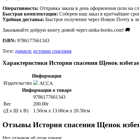
Оперативность:
Отправка заказа в день оформления (или на с
Быстрая комплектация:
Соберем ваш заказ в кратчайшие сро
Удобная доставка:
Быстрое получение через Новую Почту в л
Заказывайте добрую книгу домой через umka-books.com! 🚚
ISBN:
9786177661343
Теги:
дэниелс
истории спасения
Характеристики История спасения Щенок избега
Информация
Издательство
АССА
Информация о товаре
9786177661343
Вес
200.00г
(Д x Ш x В)
1.50см x 13.00см x 20.50см
Отзывы История спасения Щенок избег
Нет отзывов об этом товаре.