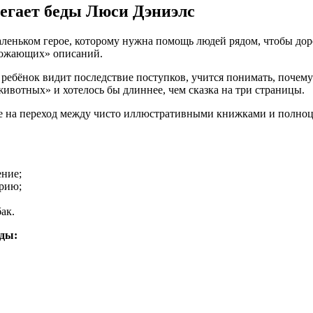
егает беды Люси Дэниэлс
аленьком герое, которому нужна помощь людей рядом, чтобы дор
грожающих» описаний.
ребёнок видит последствие поступков, учится понимать, почему
животных» и хотелось бы длиннее, чем сказка на три страницы.
 на переход между чисто иллюстративными книжками и полноц
ние;
орию;
ак.
еды: