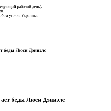
ледующий рабочий день).
ки.
юбом уголке Украины.
ет беды Люси Дэниэлс
ает беды Люси Дэниэлс