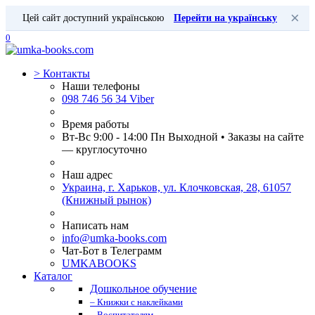
×
Цей сайт доступний українською
Перейти на українську
0
>
Контакты
Наши телефоны
098 746 56 34 Viber
Время работы
Вт-Вс 9:00 - 14:00 Пн Выходной • Заказы на сайте
— круглосуточно
Наш адрес
Украина, г. Харьков, ул. Клочковская, 28, 61057
(Книжный рынок)
Написать нам
info@umka-books.com
Чат-Бот в Телеграмм
UMKABOOKS
Каталог
Дошкольное обучение
– Книжки с наклейками
– Воспитателям