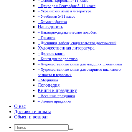
– Основы здоровья 5- 11 класс
– Природа и География 5- 11 класс
– Украинский язык и литература
– Учебники 5-11 класс
– Химия и физика
Наглядность
– Наглядно-дидактические пособия
– Грамоты
– Дневники, табеля, свидетельство достижений
Художественная литература
– Детские книги
– Книги для подростков
– Художественные книги для младших школьников
– Художественные книги для старшего школьного
возраста и взрослых
– Медицина
Логопедия
Книги к празднику
– Весенние праздники
– Зимние праздники
О нас
Доставка и оплата
Обмен и возврат