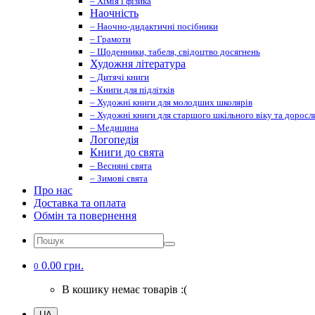
– Хімія і фізика
Наочність
– Наочно-дидактичні посібники
– Грамоти
– Щоденники, табеля, свідоцтво досягнень
Художня література
– Дитячі книги
– Книги для підлітків
– Художні книги для молодших школярів
– Художні книги для старшого шкільного віку та доросл
– Медицина
Логопедія
Книги до свята
– Весняні свята
– Зимові свята
Про нас
Доставка та оплата
Обмін та повернення
0.00 грн.
0
В кошику немає товарів :(
UA