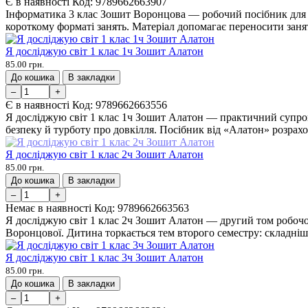
Є в наявності
Код:
9789662663907
Інформатика 3 клас Зошит Воронцова — робочий посібник для т
короткому форматі занять. Матеріал допомагає переносити занят
Я досліджую світ 1 клас 1ч Зошит Алатон
85.00 грн.
До кошика
В закладки
–
+
Є в наявності
Код:
9789662663556
Я досліджую світ 1 клас 1ч Зошит Алатон — практичний супрові
безпеку й турботу про довкілля. Посібник від «Алатон» розрахо
Я досліджую світ 1 клас 2ч Зошит Алатон
85.00 грн.
До кошика
В закладки
–
+
Немає в наявності
Код:
9789662663563
Я досліджую світ 1 клас 2ч Зошит Алатон — другий том робочо
Воронцової. Дитина торкається тем второго семестру: складніши
Я досліджую світ 1 клас 3ч Зошит Алатон
85.00 грн.
До кошика
В закладки
–
+