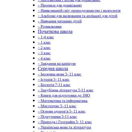
– Прописи для дошкільнят
– Навколишній світ, природознавство і валеологія
– Альбоми для малювання та аплікації для дітей
– Навчання читанню дітей
– Розмальовки
Початкова школа
– 1-4 клас
– 1 клас
– 2 клас
– 3 клас
– 4 клас
– Завдання на канікули
Середня школа
– Іноземна мова 5- 11 клас
– Історія 5- 11 клас
– Біологія 7-11 клас
– Зарубіжна література 5-11 клас
– Книги для підготовки до ЗНО
– Математика та інформатика
– Мистецтво 5- 11 клас
– Основи здоров’я 5- 11 клас
– Підручники 5-11 клас
– Природа і Географія 5- 11 клас
– Українська мова та література