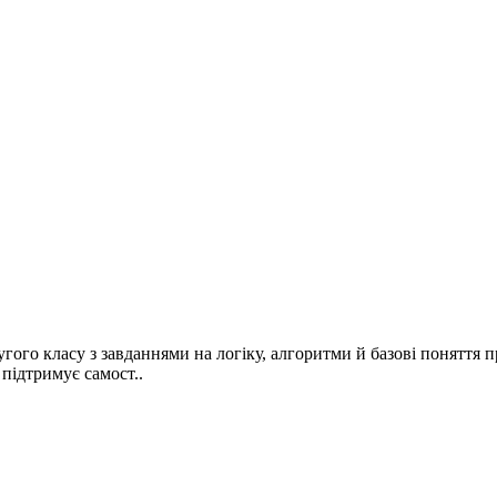
ого класу з завданнями на логіку, алгоритми й базові поняття 
підтримує самост..