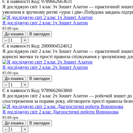
Є в наявності
Код:
9789662663631
Я досліджую світ 1 клас 3ч Зошит Алатон — практичний зошит д
уявлення в зручному ритмі «урок і дім».Побудова завдань підтр
Я досліджую світ 2 клас 1ч Зошит Алатон
85.00 грн.
До кошика
В закладки
–
+
Є в наявності
Код:
2000004524012
Я досліджую світ 2 клас 1ч Зошит Алатон — практичний зошит 
корисні звички та прості правила спілкування у зрозумілому дл
Я досліджую світ 2 клас 2ч Зошит Алатон
85.00 грн.
До кошика
В закладки
–
+
Є в наявності
Код:
9789662663860
Я досліджую світ 2 клас 2ч Зошит Алатон — робочий зошит до 
спостереження за порами року, обговорити прості правила безпе
Я досліджую світ 2 клас Діагностичні роботи Воронцова
85.00 грн.
До кошика
В закладки
–
+