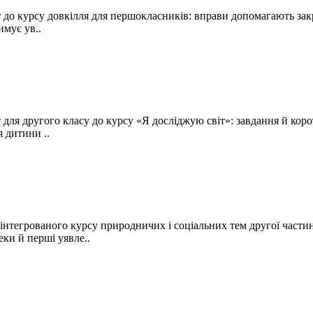
о курсу довкілля для першокласників: вправи допомагають закрі
имує ув..
для другого класу до курсу «Я досліджую світ»: завдання й кор
я дитини ..
інтегрованого курсу природничих і соціальних тем другої части
ки й перші уявле..