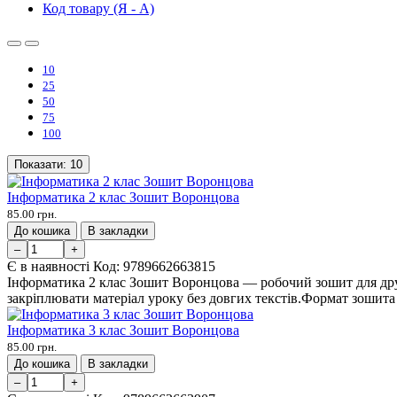
Код товару (Я - А)
10
25
50
75
100
Показати:
10
Інформатика 2 клас Зошит Воронцова
85.00 грн.
До кошика
В закладки
–
+
Є в наявності
Код:
9789662663815
Інформатика 2 клас Зошит Воронцова — робочий зошит для друг
закріплювати матеріал уроку без довгих текстів.Формат зошита 
Інформатика 3 клас Зошит Воронцова
85.00 грн.
До кошика
В закладки
–
+