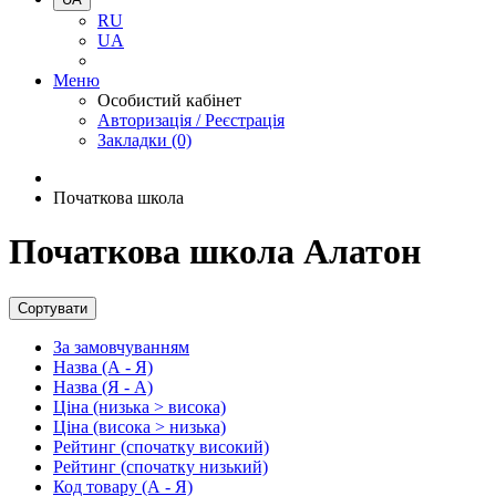
RU
UA
Меню
Особистий кабінет
Авторизація / Реєстрація
Закладки (0)
Початкова школа
Початкова школа Алатон
Сортувати
За замовчуванням
Назва (А - Я)
Назва (Я - А)
Ціна (низька > висока)
Ціна (висока > низька)
Рейтинг (спочатку високий)
Рейтинг (спочатку низький)
Код товару (А - Я)