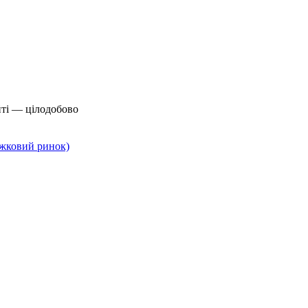
йті — цілодобово
нижковий ринок)