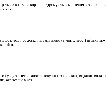
ретього класу, де вправи підтримують осмислення базових понят
тя з екр..
д до курсу про довкілля: запитання на увагу, прості зв’язки мі
ваний на ..
го курсу з інтегрованого блоку «Я пізнаю світ», виданий вида
й, але все ще віков..