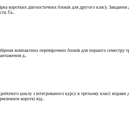
рка коротких діагностичних блоків для другого класу. Завдання
сти.Та..
збірник компактних перевірочних блоків для першого семестру т
вантаження д..
робочого циклу з інтегрованого курсу в третьому класі: вправ
млювати короткі від..