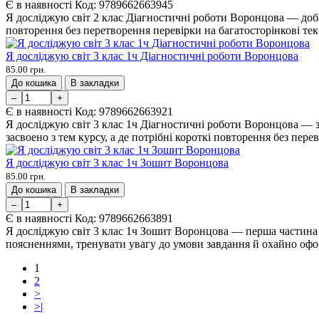
Є в наявності
Код:
9789662663945
Я досліджую світ 2 клас Діагностичні роботи Воронцова — добі
повторення без перетворення перевірки на багатосторінкові тек
Я досліджую світ 3 клас 1ч Діагностичні роботи Воронцова
85.00 грн.
До кошика
В закладки
–
+
Є в наявності
Код:
9789662663921
Я досліджую світ 3 клас 1ч Діагностичні роботи Воронцова — 
засвоено з тем курсу, а де потрібні короткі повторення без пере
Я досліджую світ 3 клас 1ч Зошит Воронцова
85.00 грн.
До кошика
В закладки
–
+
Є в наявності
Код:
9789662663891
Я досліджую світ 3 клас 1ч Зошит Воронцова — перша частина 
поясненнями, тренувати увагу до умови завдання й охайно офор
1
2
>
>|