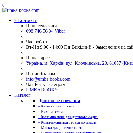
0
>
Контакти
Наші телефони
098 746 56 34 Viber
Час роботи
Вт-Нд 9:00 - 14:00 Пн Вихідний • Замовлення на са
Наша адреса
Україна, м. Харків, вул. Клочківська, 28, 61057 (К
Напишіть нам
info@umka-books.com
Чат-Бот у Телеграм
UMKABOOKS
Каталог
Дошкільне навчання
– Книжки з наліпками
– Вихователям
– Іноземна мова для дитячого садка
– Комплексна підготовка до школи
– Маски для дитячого свята
– Математика і логіка для дошкільнят