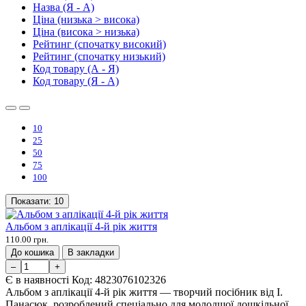
Назва (Я - А)
Ціна (низька > висока)
Ціна (висока > низька)
Рейтинг (спочатку високий)
Рейтинг (спочатку низький)
Код товару (А - Я)
Код товару (Я - А)
10
25
50
75
100
Показати:
10
Альбом з аплікації 4-й рік життя
110.00 грн.
До кошика
В закладки
–
+
Є в наявності
Код:
4823076102326
Альбом з аплікації 4-й рік життя — творчий посібник від І.
Панасюк, розроблений спеціально для молодшої дошкільної