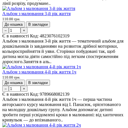
лінії розрізу, продумане..
Альбом з малювання 3-й рік життя
110.00 грн.
До кошика
В закладки
–
+
Є в наявності
Код:
4823076102319
Альбом з малювання 3-й рік життя — тематичний альбом для
дошкільників із завданнями на розвиток дрібної моторики,
кольоросприйняття й уяви. Сторінки побудовані так, щоб
дитина могла діяти самостійно під легким спостереженням
дорослого.Заняття в аль..
Альбом з малювання 4-й рік життя 1ч
110.00 грн.
До кошика
В закладки
–
+
Є в наявності
Код:
9789668082139
Альбом з малювання 4-й рік життя 1ч — перша частина
авторського курсу малювання від І. Панасюк, орієнтованого
на молодшу дошкільну групу. Альбом допомагає дитині
зробити перші усвідомлені кроки в малюванні: від хаотичних
кривульок — до впізнаваного..