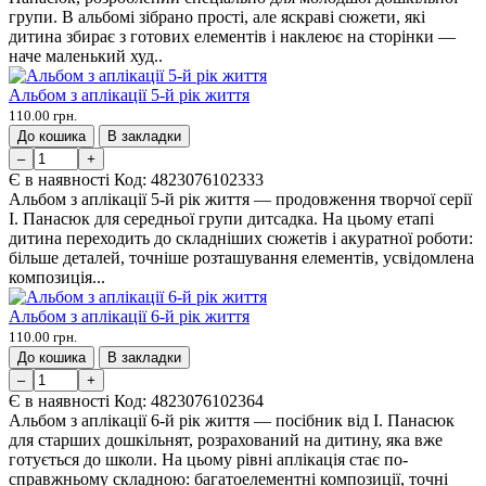
групи. В альбомі зібрано прості, але яскраві сюжети, які
дитина збирає з готових елементів і наклеює на сторінки —
наче маленький худ..
Альбом з аплікації 5-й рік життя
110.00 грн.
До кошика
В закладки
–
+
Є в наявності
Код:
4823076102333
Альбом з аплікації 5-й рік життя — продовження творчої серії
І. Панасюк для середньої групи дитсадка. На цьому етапі
дитина переходить до складніших сюжетів і акуратної роботи:
більше деталей, точніше розташування елементів, усвідомлена
композиція...
Альбом з аплікації 6-й рік життя
110.00 грн.
До кошика
В закладки
–
+
Є в наявності
Код:
4823076102364
Альбом з аплікації 6-й рік життя — посібник від І. Панасюк
для старших дошкільнят, розрахований на дитину, яка вже
готується до школи. На цьому рівні аплікація стає по-
справжньому складною: багатоелементні композиції, точні