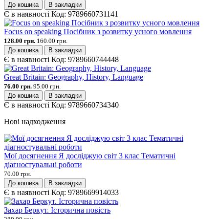
До кошика
В закладки
Є в наявності
Код:
9789660731141
Focus on speaking Посібник з розвитку усного мовлення
128.00 грн.
160.00 грн.
До кошика
В закладки
Є в наявності
Код:
9789660744448
Great Britain: Geography, History, Language
76.00 грн.
95.00 грн.
До кошика
В закладки
Є в наявності
Код:
9789660734340
Нові надходження
Мої досягнення Я досліджую світ 3 клас Тематичні
діагностувальні роботи
70.00 грн.
До кошика
В закладки
Є в наявності
Код:
9789669914033
Захар Беркут. Історична повість