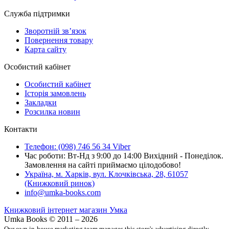
Служба підтримки
Зворотній зв’язок
Повернення товару
Карта сайту
Особистий кабінет
Особистий кабінет
Історія замовлень
Закладки
Розсилка новин
Контакти
Телефон: (098) 746 56 34 Viber
Час роботи: Вт-Нд з 9:00 до 14:00 Вихідний - Понеділок.
Замовлення на сайті приймаємо цілодобово!
Україна, м. Харків, вул. Клочківська, 28, 61057
(Книжковий ринок)
info@umka-books.com
Книжковий інтернет магазин Умка
Umka Books © 2011 – 2026
Our own in-house marketing team manages this store's advertising directly