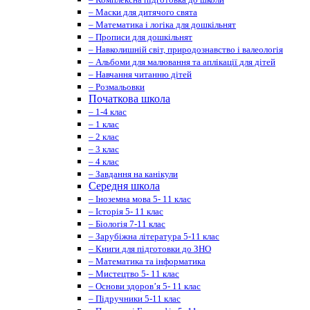
– Маски для дитячого свята
– Математика і логіка для дошкільнят
– Прописи для дошкільнят
– Навколишній світ, природознавство і валеологія
– Альбоми для малювання та аплікації для дітей
– Навчання читанню дітей
– Розмальовки
Початкова школа
– 1-4 клас
– 1 клас
– 2 клас
– 3 клас
– 4 клас
– Завдання на канікули
Середня школа
– Іноземна мова 5- 11 клас
– Історія 5- 11 клас
– Біологія 7-11 клас
– Зарубіжна література 5-11 клас
– Книги для підготовки до ЗНО
– Математика та інформатика
– Мистецтво 5- 11 клас
– Основи здоров’я 5- 11 клас
– Підручники 5-11 клас