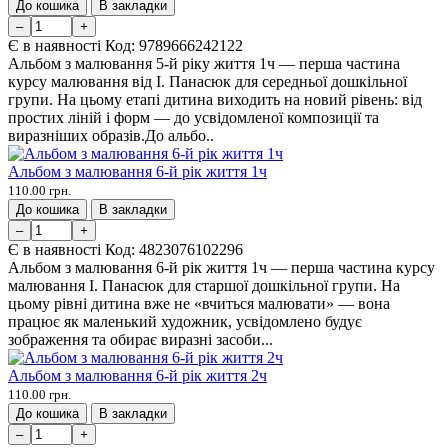
До кошика
В закладки
–
+
Є в наявності
Код:
9789666242122
Альбом з малювання 5-й ріку життя 1ч — перша частина
курсу малювання від І. Панасюк для середньої дошкільної
групи. На цьому етапі дитина виходить на новий рівень: від
простих ліній і форм — до усвідомленої композиції та
виразніших образів.До альбо..
Альбом з малювання 6-й рік життя 1ч
110.00 грн.
До кошика
В закладки
–
+
Є в наявності
Код:
4823076102296
Альбом з малювання 6-й рік життя 1ч — перша частина курсу
малювання І. Панасюк для старшої дошкільної групи. На
цьому рівні дитина вже не «вчиться малювати» — вона
працює як маленький художник, усвідомлено будує
зображення та обирає виразні засоби...
Альбом з малювання 6-й рік життя 2ч
110.00 грн.
До кошика
В закладки
–
+