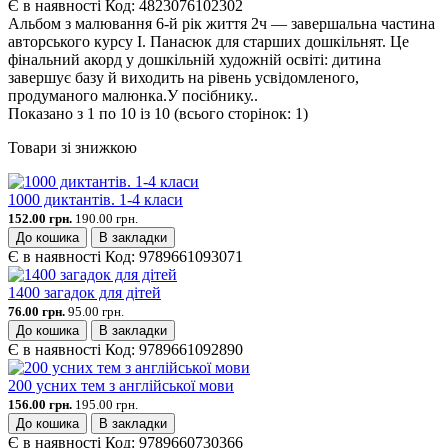
Є в наявності
Код:
4823076102302
Альбом з малювання 6-й рік життя 2ч — завершальна частина
авторського курсу І. Панасюк для старших дошкільнят. Це
фінальний акорд у дошкільній художній освіті: дитина
завершує базу й виходить на рівень усвідомленого,
продуманого малюнка.У посібнику..
Показано з 1 по 10 із 10 (всього сторінок: 1)
Товари зі знижкою
1000 диктантів. 1-4 класи
152.00 грн.
190.00 грн.
До кошика
В закладки
Є в наявності
Код:
9789661093071
1400 загадок для дітей
76.00 грн.
95.00 грн.
До кошика
В закладки
Є в наявності
Код:
9789661092890
200 усних тем з англійської мови
156.00 грн.
195.00 грн.
До кошика
В закладки
Є в наявності
Код:
9789660730366