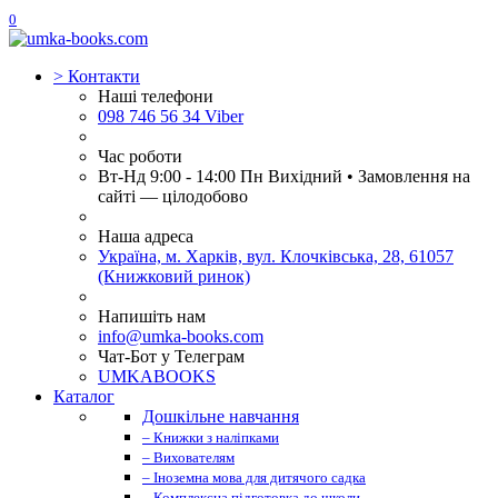
0
>
Контакти
Наші телефони
098 746 56 34 Viber
Час роботи
Вт-Нд 9:00 - 14:00 Пн Вихідний • Замовлення на
сайті — цілодобово
Наша адреса
Україна, м. Харків, вул. Клочківська, 28, 61057
(Книжковий ринок)
Напишіть нам
info@umka-books.com
Чат-Бот у Телеграм
UMKABOOKS
Каталог
Дошкільне навчання
– Книжки з наліпками
– Вихователям
– Іноземна мова для дитячого садка
– Комплексна підготовка до школи