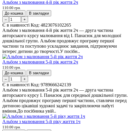
Альбом з малювання 4-й рік життя 2ч
110.00 грн.
До кошика
В закладки
–
+
Є в наявності
Код:
4823076102265
Альбом з малювання 4-й рік життя 2ч — друга частина
авторського курсу малювання від І. Панасюк для молодшої
дошкільної групи. Альбом продовжує програму першої
частини та поступово ускладнює завдання, підтримуючи
інтерес дитини до творчості.У посібн..
Альбом з малювання 5-й рік життя 2ч
110.00 грн.
До кошика
В закладки
–
+
Є в наявності
Код:
9789666242139
Альбом з малювання 5-й рік життя 2ч — друга частина
авторського курсу І. Панасюк для середньої дошкільної групи.
Альбом продовжує програму першої частини, ставлячи перед
дитиною цікавіші художні задачі та закріплюючи набуті
вміння.До посібника увій..
Альбом з малювання 5-й ріку життя 1ч
110.00 грн.