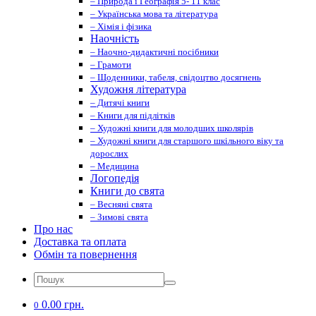
– Природа і Географія 5- 11 клас
– Українська мова та література
– Хімія і фізика
Наочність
– Наочно-дидактичні посібники
– Грамоти
– Щоденники, табеля, свідоцтво досягнень
Художня література
– Дитячі книги
– Книги для підлітків
– Художні книги для молодших школярів
– Художні книги для старшого шкільного віку та
дорослих
– Медицина
Логопедія
Книги до свята
– Весняні свята
– Зимові свята
Про нас
Доставка та оплата
Обмін та повернення
0.00 грн.
0