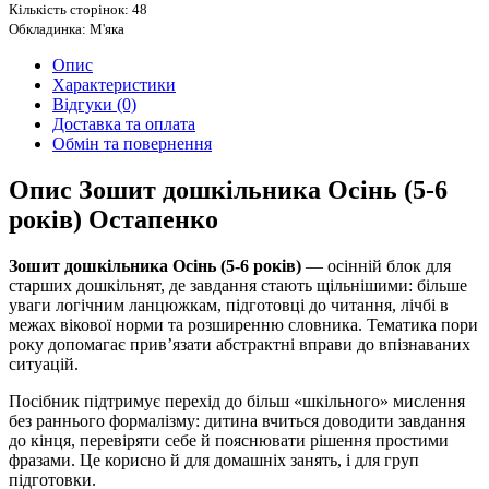
Кількість сторінок: 48
Обкладинка: М'яка
Опис
Характеристики
Відгуки (0)
Доставка та оплата
Обмін та повернення
Опис Зошит дошкільника Осінь (5-6
років) Остапенко
Зошит дошкільника Осінь (5-6 років)
— осінній блок для
старших дошкільнят, де завдання стають щільнішими: більше
уваги логічним ланцюжкам, підготовці до читання, лічбі в
межах вікової норми та розширенню словника. Тематика пори
року допомагає прив’язати абстрактні вправи до впізнаваних
ситуацій.
Посібник підтримує перехід до більш «шкільного» мислення
без раннього формалізму: дитина вчиться доводити завдання
до кінця, перевіряти себе й пояснювати рішення простими
фразами. Це корисно й для домашніх занять, і для груп
підготовки.