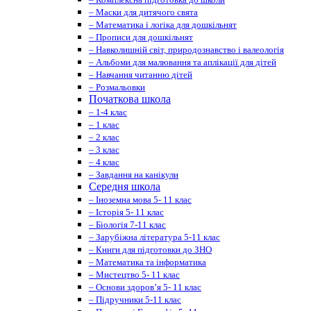
– Маски для дитячого свята
– Математика і логіка для дошкільнят
– Прописи для дошкільнят
– Навколишній світ, природознавство і валеологія
– Альбоми для малювання та аплікації для дітей
– Навчання читанню дітей
– Розмальовки
Початкова школа
– 1-4 клас
– 1 клас
– 2 клас
– 3 клас
– 4 клас
– Завдання на канікули
Середня школа
– Іноземна мова 5- 11 клас
– Історія 5- 11 клас
– Біологія 7-11 клас
– Зарубіжна література 5-11 клас
– Книги для підготовки до ЗНО
– Математика та інформатика
– Мистецтво 5- 11 клас
– Основи здоров’я 5- 11 клас
– Підручники 5-11 клас