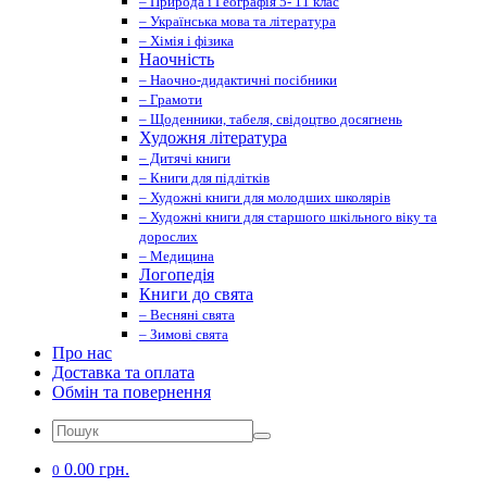
– Природа і Географія 5- 11 клас
– Українська мова та література
– Хімія і фізика
Наочність
– Наочно-дидактичні посібники
– Грамоти
– Щоденники, табеля, свідоцтво досягнень
Художня література
– Дитячі книги
– Книги для підлітків
– Художні книги для молодших школярів
– Художні книги для старшого шкільного віку та
дорослих
– Медицина
Логопедія
Книги до свята
– Весняні свята
– Зимові свята
Про нас
Доставка та оплата
Обмін та повернення
0.00 грн.
0