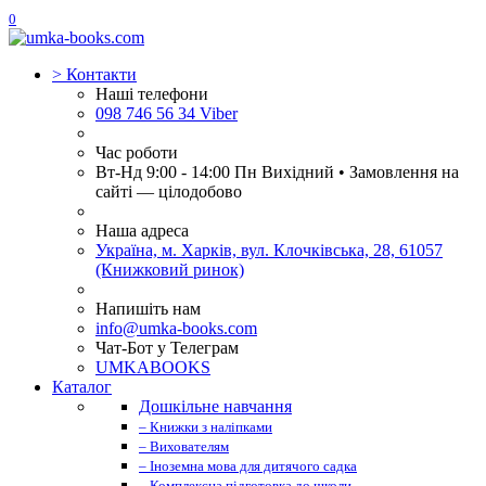
0
>
Контакти
Наші телефони
098 746 56 34 Viber
Час роботи
Вт-Нд 9:00 - 14:00 Пн Вихідний • Замовлення на
сайті — цілодобово
Наша адреса
Україна, м. Харків, вул. Клочківська, 28, 61057
(Книжковий ринок)
Напишіть нам
info@umka-books.com
Чат-Бот у Телеграм
UMKABOOKS
Каталог
Дошкільне навчання
– Книжки з наліпками
– Вихователям
– Іноземна мова для дитячого садка
– Комплексна підготовка до школи