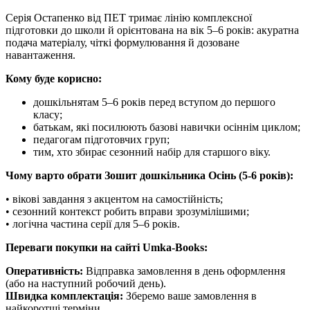
Серія Остапенко від ПЕТ тримає лінію комплексної
підготовки до школи й орієнтована на вік 5–6 років: акуратна
подача матеріалу, чіткі формулювання й дозоване
навантаження.
Кому буде корисно:
дошкільнятам 5–6 років перед вступом до першого
класу;
батькам, які посилюють базові навички осіннім циклом;
педагогам підготовчих груп;
тим, хто збирає сезонний набір для старшого віку.
Чому варто обрати Зошит дошкільника Осінь (5-6 років):
• вікові завдання з акцентом на самостійність;
• сезонний контекст робить вправи зрозумілішими;
• логічна частина серії для 5–6 років.
Переваги покупки на сайті Umka-Books:
Оперативність:
Відправка замовлення в день оформлення
(або на наступний робочий день).
Швидка комплектація:
Зберемо ваше замовлення в
найкоротші терміни.