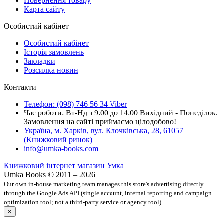
Повернення товару
Карта сайту
Особистий кабінет
Особистий кабінет
Історія замовлень
Закладки
Розсилка новин
Контакти
Телефон: (098) 746 56 34 Viber
Час роботи: Вт-Нд з 9:00 до 14:00 Вихідний - Понеділок.
Замовлення на сайті приймаємо цілодобово!
Україна, м. Харків, вул. Клочківська, 28, 61057
(Книжковий ринок)
info@umka-books.com
Книжковий інтернет магазин Умка
Umka Books © 2011 – 2026
Our own in-house marketing team manages this store's advertising directly
through the Google Ads API (single account, internal reporting and campaign
optimization tool; not a third-party service or agency tool).
×