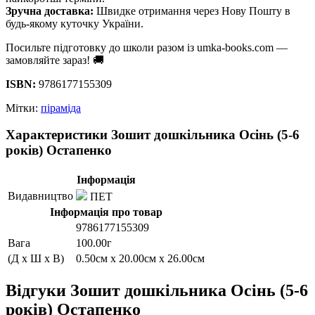
Зручна доставка:
Швидке отримання через Нову Пошту в
будь-якому куточку України.
Посильте підготовку до школи разом із umka-books.com —
замовляйте зараз! 🚚
ISBN:
9786177155309
Мітки:
піраміда
Характеристики Зошит дошкільника Осінь (5-6
років) Остапенко
Інформація
Видавництво
ПЕТ
Інформація про товар
9786177155309
Вага
100.00г
(Д x Ш x В)
0.50см x 20.00см x 26.00см
Відгуки Зошит дошкільника Осінь (5-6
років) Остапенко