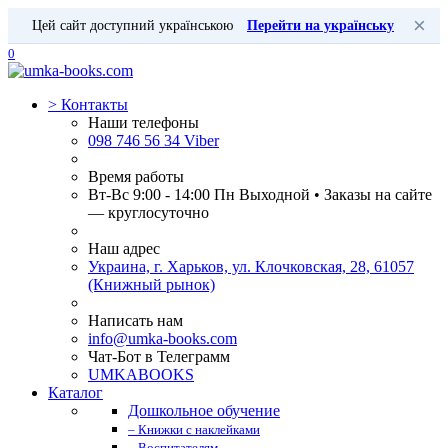
×
Цей сайт доступний українською
Перейти на українську
0
>
Контакты
Наши телефоны
098 746 56 34 Viber
Время работы
Вт-Вс 9:00 - 14:00 Пн Выходной • Заказы на сайте
— круглосуточно
Наш адрес
Украина, г. Харьков, ул. Клочковская, 28, 61057
(Книжный рынок)
Написать нам
info@umka-books.com
Чат-Бот в Телеграмм
UMKABOOKS
Каталог
Дошкольное обучение
– Книжки с наклейками
– Воспитателям