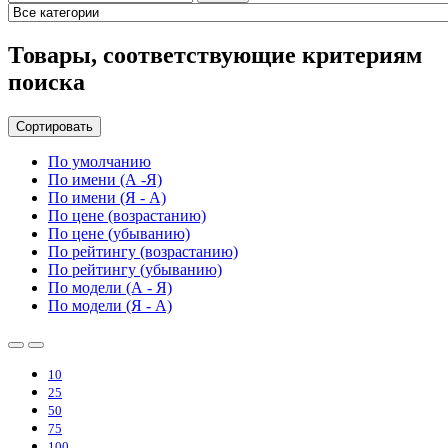
Товары, соответствующие критериям
поиска
Сортировать
По умолчанию
По имени (А -Я)
По имени (Я - А)
По цене (возрастанию)
По цене (убыванию)
По рейтингу (возрастанию)
По рейтингу (убыванию)
По модели (А - Я)
По модели (Я - А)
10
25
50
75
100