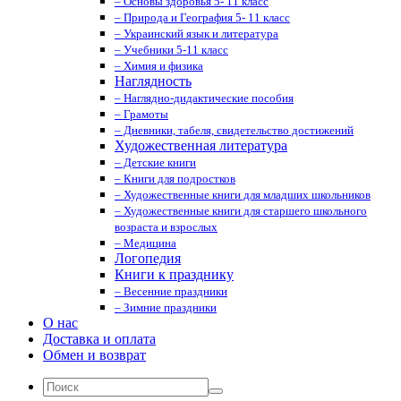
– Основы здоровья 5- 11 класс
– Природа и География 5- 11 класс
– Украинский язык и литература
– Учебники 5-11 класс
– Химия и физика
Наглядность
– Наглядно-дидактические пособия
– Грамоты
– Дневники, табеля, свидетельство достижений
Художественная литература
– Детские книги
– Книги для подростков
– Художественные книги для младших школьников
– Художественные книги для старшего школьного
возраста и взрослых
– Медицина
Логопедия
Книги к празднику
– Весенние праздники
– Зимние праздники
О нас
Доставка и оплата
Обмен и возврат