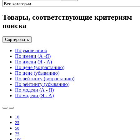
Товары, соответствующие критериям
поиска
Сортировать
По умолчанию
По имени (А -Я)
По имени (Я - А)
По цене (возрастанию)
По цене (убыванию)
По рейтингу (возрастанию)
По рейтингу (убыванию)
По модели (А - Я)
По модели (Я - А)
10
25
50
75
100