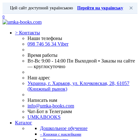
×
Цей сайт доступний українською
Перейти на українську
0
>
Контакты
Наши телефоны
098 746 56 34 Viber
Время работы
Вт-Вс 9:00 - 14:00 Пн Выходной • Заказы на сайте
— круглосуточно
Наш адрес
Украина, г. Харьков, ул. Клочковская, 28, 61057
(Книжный рынок)
Написать нам
info@umka-books.com
Чат-Бот в Телеграмм
UMKABOOKS
Каталог
Дошкольное обучение
– Книжки с наклейками
– Воспитателям