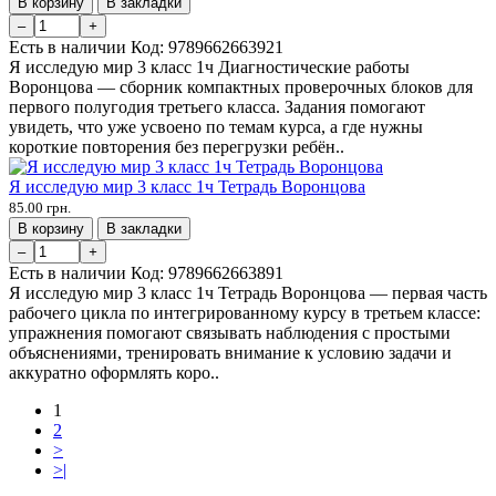
В корзину
В закладки
–
+
Есть в наличии
Код:
9789662663921
Я исследую мир 3 класс 1ч Диагностические работы
Воронцова — сборник компактных проверочных блоков для
первого полугодия третьего класса. Задания помогают
увидеть, что уже усвоено по темам курса, а где нужны
короткие повторения без перегрузки ребён..
Я исследую мир 3 класс 1ч Тетрадь Воронцова
85.00 грн.
В корзину
В закладки
–
+
Есть в наличии
Код:
9789662663891
Я исследую мир 3 класс 1ч Тетрадь Воронцова — первая часть
рабочего цикла по интегрированному курсу в третьем классе:
упражнения помогают связывать наблюдения с простыми
объяснениями, тренировать внимание к условию задачи и
аккуратно оформлять коро..
1
2
>
>|