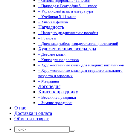
– Основы здоровья 5- 11 класс
– Природа и География 5- 11 класс
– Украинский язык и литература
– Учебники 5-11 класс
– Химия и физика
Наглядность
– Наглядно-дидактические пособия
– Грамоты
– Дневники, табеля, свидетельство достижений
Художественная литература
– Детские книги
– Книги для подростков
– Художественные книги для младших школьников
– Художественные книги для старшего школьного
возраста и взрослых
– Медицина
Логопедия
Книги к празднику
– Весенние праздники
– Зимние праздники
О нас
Доставка и оплата
Обмен и возврат