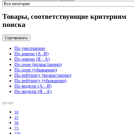
Товары, соответствующие критериям
поиска
Сортировать
По умолчанию
По имени (А -Я)
По имени (Я - А)
По цене (возрастанию)
По цене (убыванию)
По рейтингу (возрастанию)
По рейтингу (убыванию)
По модели (А - Я)
По модели (Я - А)
10
25
50
75
100