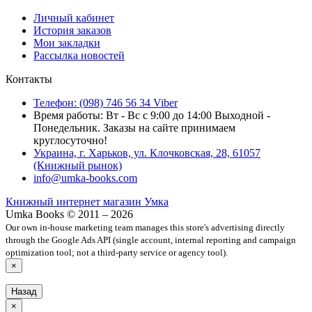
Личный кабинет
История заказов
Мои закладки
Рассылка новостей
Контакты
Телефон: (098) 746 56 34 Viber
Время работы: Вт - Вс с 9:00 до 14:00 Выходной -
Понедельник. Заказы на сайте принимаем
круглосуточно!
Украина, г. Харьков, ул. Клочковская, 28, 61057
(Книжный рынок)
info@umka-books.com
Книжный интернет магазин Умка
Umka Books © 2011 – 2026
Our own in-house marketing team manages this store's advertising directly
through the Google Ads API (single account, internal reporting and campaign
optimization tool; not a third-party service or agency tool).
×
Назад
×