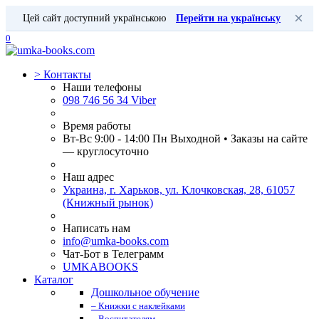
×
Цей сайт доступний українською
Перейти на українську
0
>
Контакты
Наши телефоны
098 746 56 34 Viber
Время работы
Вт-Вс 9:00 - 14:00 Пн Выходной • Заказы на сайте
— круглосуточно
Наш адрес
Украина, г. Харьков, ул. Клочковская, 28, 61057
(Книжный рынок)
Написать нам
info@umka-books.com
Чат-Бот в Телеграмм
UMKABOOKS
Каталог
Дошкольное обучение
– Книжки с наклейками
– Воспитателям