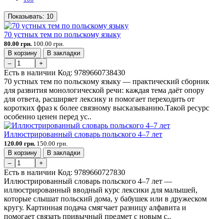
Показывать:
10
70 устных тем по польскому языку
80.00 грн.
100.00 грн.
В корзину
В закладки
–
+
Есть в наличии
Код:
9789660738430
70 устных тем по польскому языку — практический сборник
для развития монологической речи: каждая тема даёт опору
для ответа, расширяет лексику и помогает переходить от
коротких фраз к более связному высказыванию.Такой ресурс
особенно ценен перед ус..
Иллюстрированный словарь польского 4–7 лет
120.00 грн.
150.00 грн.
В корзину
В закладки
–
+
Есть в наличии
Код:
9789660727830
Иллюстрированный словарь польского 4–7 лет —
иллюстрированный вводный курс лексики для малышей,
которые слышат польский дома, у бабушек или в дружеском
кругу. Картинная подача смягчает разницу алфавита и
помогает связать привычный предмет с новым с..