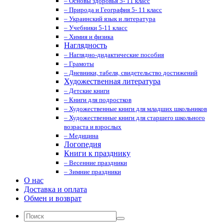
– Основы здоровья 5- 11 класс
– Природа и География 5- 11 класс
– Украинский язык и литература
– Учебники 5-11 класс
– Химия и физика
Наглядность
– Наглядно-дидактические пособия
– Грамоты
– Дневники, табеля, свидетельство достижений
Художественная литература
– Детские книги
– Книги для подростков
– Художественные книги для младших школьников
– Художественные книги для старшего школьного
возраста и взрослых
– Медицина
Логопедия
Книги к празднику
– Весенние праздники
– Зимние праздники
О нас
Доставка и оплата
Обмен и возврат