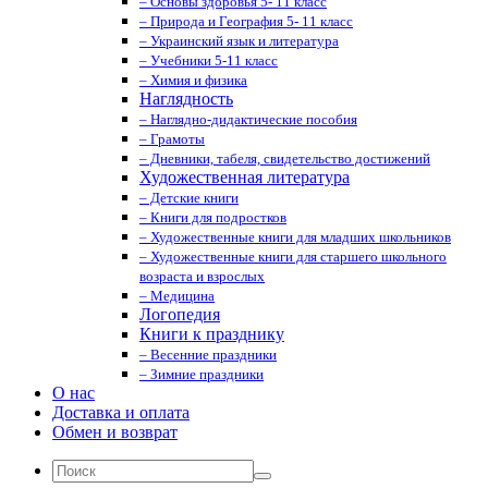
– Основы здоровья 5- 11 класс
– Природа и География 5- 11 класс
– Украинский язык и литература
– Учебники 5-11 класс
– Химия и физика
Наглядность
– Наглядно-дидактические пособия
– Грамоты
– Дневники, табеля, свидетельство достижений
Художественная литература
– Детские книги
– Книги для подростков
– Художественные книги для младших школьников
– Художественные книги для старшего школьного
возраста и взрослых
– Медицина
Логопедия
Книги к празднику
– Весенние праздники
– Зимние праздники
О нас
Доставка и оплата
Обмен и возврат