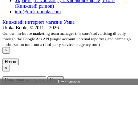
Украина, г. Харьков, ул. Клочковская, 28, 61057
(Книжный рынок)
info@umka-books.com
Книжный интернет магазин Умка
Umka Books © 2011 – 2026
Our own in-house marketing team manages this store's advertising directly
through the Google Ads API (single account, internal reporting and campaign
optimization tool; not a third-party service or agency tool).
×
Назад
×
Продолжить покупки
Назад
Нет в наличии