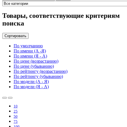
Товары, соответствующие критериям
поиска
Сортировать
По умолчанию
По имени (А -Я)
По имени (Я - А)
По цене (возрастанию)
По цене (убыванию)
По рейтингу (возрастанию)
По рейтингу (убыванию)
По модели (А - Я)
По модели (Я - А)
10
25
50
75
100