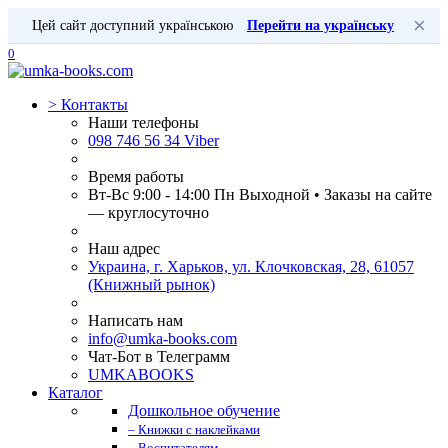
×
Цей сайт доступний українською
Перейти на українську
0
>
Контакты
Наши телефоны
098 746 56 34 Viber
Время работы
Вт-Вс 9:00 - 14:00 Пн Выходной • Заказы на сайте
— круглосуточно
Наш адрес
Украина, г. Харьков, ул. Клочковская, 28, 61057
(Книжный рынок)
Написать нам
info@umka-books.com
Чат-Бот в Телеграмм
UMKABOOKS
Каталог
Дошкольное обучение
– Книжки с наклейками
– Воспитателям