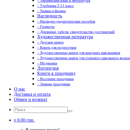
– Украинский язык и литература
– Учебники 5-11 класс
– Химия и физика
Наглядность
– Наглядно-дидактические пособия
– Грамоты
– Дневники, табеля, свидетельство достижений
Художественная литература
– Детские книги
– Книги для подростков
– Художественные книги для младших школьников
– Художественные книги для старшего школьного возрас
– Медицина
Логопедия
Книги к празднику
– Весенние праздники
– Зимние праздники
О нас
Доставка и оплата
Обмен и возврат
0.00 грн.
0
В корзине пусто!