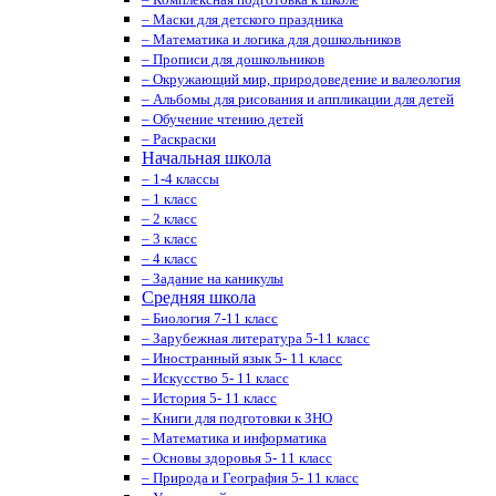
– Маски для детского праздника
– Математика и логика для дошкольников
– Прописи для дошкольников
– Окружающий мир, природоведение и валеология
– Альбомы для рисования и аппликации для детей
– Обучение чтению детей
– Раскраски
Начальная школа
– 1-4 классы
– 1 класс
– 2 класс
– 3 класс
– 4 класс
– Задание на каникулы
Средняя школа
– Биология 7-11 класс
– Зарубежная литература 5-11 класс
– Иностранный язык 5- 11 класс
– Искусство 5- 11 класс
– История 5- 11 класс
– Книги для подготовки к ЗНО
– Математика и информатика
– Основы здоровья 5- 11 класс
– Природа и География 5- 11 класс