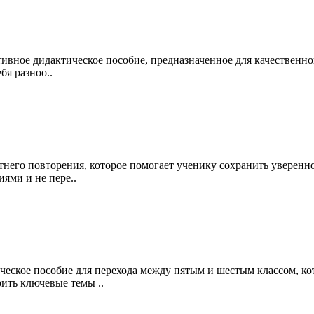
тивное дидактическое пособие, предназначенное для качественн
бя разноо..
етнего повторения, которое помогает ученику сохранить уверенн
ями и не пере..
ческое пособие для перехода между пятым и шестым классом, ко
ить ключевые темы ..