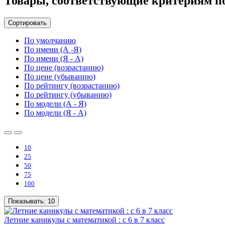
Товары, соответствующие критериям п
Сортировать
По умолчанию
По имени (А -Я)
По имени (Я - А)
По цене (возрастанию)
По цене (убыванию)
По рейтингу (возрастанию)
По рейтингу (убыванию)
По модели (А - Я)
По модели (Я - А)
10
25
50
75
100
Показывать:
10
Летние каникулы с математикой : с 6 в 7 класс